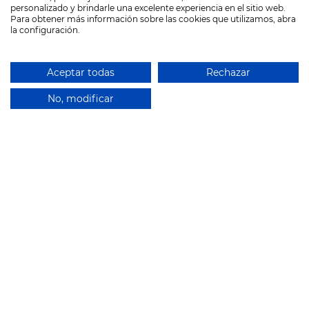
personalizado y brindarle una excelente experiencia en el sitio web.
Para obtener más información sobre las cookies que utilizamos, abra
la configuración.
Aceptar todas
Rechazar
No, modificar
¿Qué es el Portal de
empleo?
El portal de empleo facilitará el proceso de
intermediación para conseguir un empleo ofreciendo