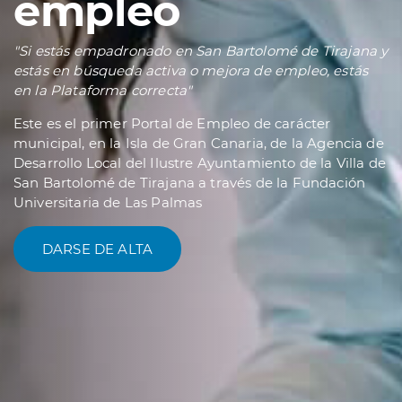
empleo
"Si estás empadronado en San Bartolomé de Tirajana y
estás en búsqueda activa o mejora de empleo, estás
en la Plataforma correcta"
Este es el primer Portal de Empleo de carácter
municipal, en la Isla de Gran Canaria, de la Agencia de
Desarrollo Local del Ilustre Ayuntamiento de la Villa de
San Bartolomé de Tirajana a través de la Fundación
Universitaria de Las Palmas
DARSE DE ALTA